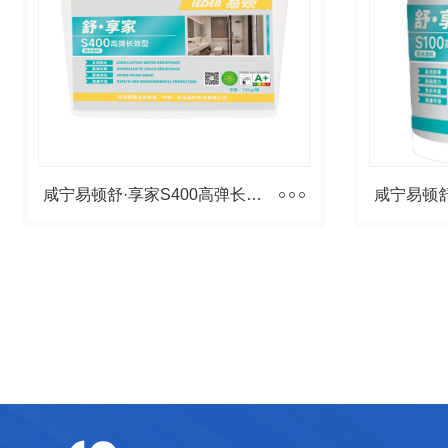
咸宁易顿舒·享家S400高弹长效型防水浆料