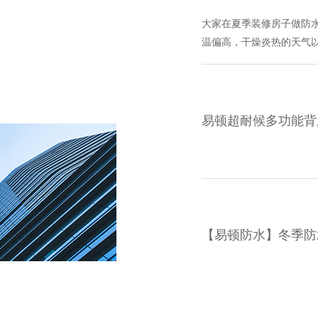
大家在夏季装修房子做防
温偏高，干燥炎热的天气以
渗漏水问题。结果就是重
水层开裂单边涂刷过厚施工时
基层进行检查，基层要坚
易顿超耐候多功能背
【易顿防水】冬季防