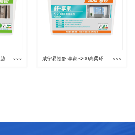
咸宁易顿舒·享家S100pro超渗透气型防水浆料
咸宁易顿舒·享家S200高柔环保型防水浆料