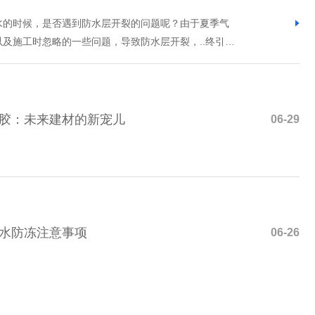
水的时候，是否遇到防水层开裂的问题呢？由于夏季气
及施工时忽略的一些问题，导致防水层开裂，..终引发
新做防水，既糟心又费钱！英国易顿防水小编告诉您防
该如何避免防水层开裂问题？WATERPROOF1.对
固、干
胶：未来建材的新宠儿
06-29
水防冻注意事项
06-26