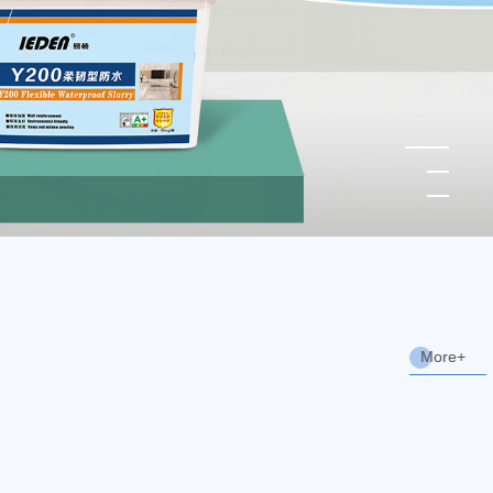
M
o
r
e
+