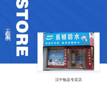
工程案例
卖店
汉中勉县专卖店