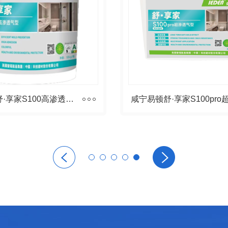
咸宁易顿舒·享家S100高渗透气型防水浆料